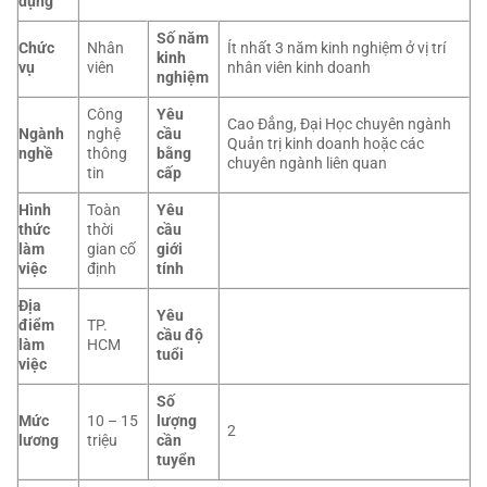
dụng
Số năm
Chức
Nhân
Ít nhất 3 năm kinh nghiệm ở vị trí
kinh
vụ
viên
nhân viên kinh doanh
nghiệm
Công
Yêu
Cao Đẳng, Đại Học chuyên ngành
Ngành
nghệ
cầu
Quản trị kinh doanh hoặc các
nghề
thông
bằng
chuyên ngành liên quan
tin
cấp
Hình
Toàn
Yêu
thức
thời
cầu
làm
gian cố
giới
việc
định
tính
Địa
Yêu
điểm
TP.
cầu độ
làm
HCM
tuổi
việc
Số
Mức
10 – 15
lượng
2
lương
triệu
cần
tuyển