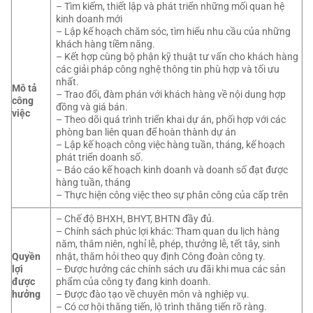
– Tìm kiếm, thiết lập và phát triển những mối quan hệ
kinh doanh mới
– Lập kế hoạch chăm sóc, tìm hiểu nhu cầu của những
khách hàng tiềm năng.
– Kết hợp cùng bộ phận kỹ thuật tư vấn cho khách hàng
các giải pháp công nghệ thông tin phù hợp và tối ưu
nhất.
Mô tả
– Trao đổi, đàm phán với khách hàng về nội dung hợp
công
đồng và giá bán.
việc
– Theo dõi quá trình triển khai dự án, phối hợp với các
phòng ban liên quan để hoàn thành dự án
– Lập kế hoạch công việc hàng tuần, tháng, kế hoạch
phát triển doanh số.
– Báo cáo kế hoạch kinh doanh và doanh số đạt được
hàng tuần, tháng
– Thực hiện công việc theo sự phân công của cấp trên
– Chế độ BHXH, BHYT, BHTN đầy đủ.
– Chính sách phúc lợi khác: Tham quan du lịch hàng
năm, thâm niên, nghỉ lễ, phép, thưởng lễ, tết tây, sinh
Quyền
nhật, thăm hỏi theo quy định Công đoàn công ty.
lợi
– Được hưởng các chính sách ưu đãi khi mua các sản
được
phẩm của công ty đang kinh doanh.
hưởng
– Được đào tạo về chuyên môn và nghiệp vụ.
– Có cơ hội thăng tiến, lộ trình thăng tiến rõ ràng.