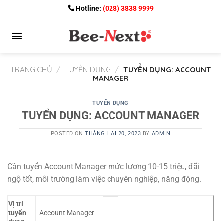
Skip
Hotline:
(028) 3838 9999
to
content
TRANG CHỦ
/
TUYỂN DỤNG
/
TUYỂN DỤNG: ACCOUNT
MANAGER
TUYỂN DỤNG
TUYỂN DỤNG: ACCOUNT MANAGER
POSTED ON
THÁNG HAI 20, 2023
BY
ADMIN
Cần tuyển Account Manager mức lương 10-15 triệu, đãi
ngộ tốt, môi trường làm việc chuyên nghiệp, năng động.
Vị trí
tuyển
Account Manager