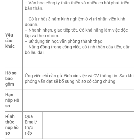
– Văn hóa công ty thân thiện và nhiều cơ hội phát triển
bản thân.
– Có ít nhất 3 năm kinh nghiệm ở vị trí nhân viên kinh
doanh.
– Nhanh nhẹn, giao tiếp tốt. Có khả năng làm việc độc
Yêu
lập và theo nhóm.
cầu
– Sử dụng tin học văn phòng thành thạo.
khác
– Năng động trong công việc, có tính thần cầu tiến, gắn
bó lâu dài.
Hồ sơ
Ứng viên chỉ cần gửi Đơn xin việc và CV thông tin. Sau khi
bao
phỏng vấn đạt sẽ bổ sung hồ sơ có công chứng.
gồm
Hạn
nộp Hồ
sơ
Hình
Qua
thức
Email/
nộp hồ
trực
sơ
tiếp