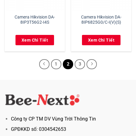
Camera Hikvision DA-
Camera Hikvision DA-
8IP3T56G2-I4S
8IP6825G0/C-I(V)(S)
Xem Chi Tiết
Xem Chi Tiết
1
2
3
Công ty CP TM DV Vùng Trời Thông Tin
GPĐKKD số: 0304542653