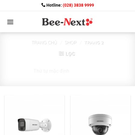
Skip
Hotline:
(028) 3838 9999
to
content
TRANG CHỦ
/
SHOP
/
TRANG 2
LỌC